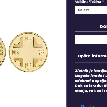
Veličina/Težina
*
Select
DO
Opšte inform
Zlatnik je izradj
Moguća izrada i 
odabrati u opcij
Rok za izradu: 
stanju, rok za i