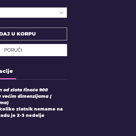
DAJ U KORPU
PORUČI
acije
en od zlata finoće 900
u većim dimenzijama (
ama)
Ukoliko zlatnik nemamo na
zradu je 2-3 nedelje