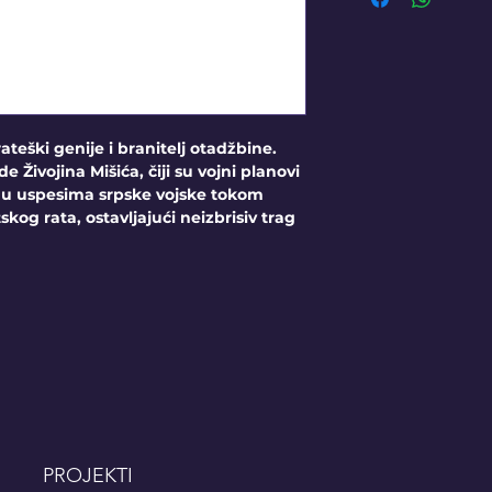
rateški genije i branitelj otadžbine.
de Živojina Mišića, čiji su vojni planovi
gu u uspesima srpske vojske tokom
kog rata, ostavljajući neizbrisiv trag
PROJEKTI