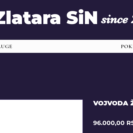
Zlatara SiN
since
LUGE
POK
VOJVODA Ž
96.000,00 R