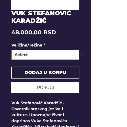
VUK STEFANOVIĆ
KARADŽIĆ
Price
48.000,00 RSD
Veličina/Težina
*
DODAJ U KORPU
PORUČI
Vuk Stefanović Karadžić -
Osvetnik srpskog jezika i
kulture. Upoznajte život i
doprinos Vuka Stefanovića
Karadžića, čiji su jezički reformi i