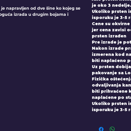
je oko 3 nedelje
 napravljen od dve šine ko kojeg se
Ukoliko prsten 
moguća izrada u drugim bojama i
isporuku je 3-5 
Cene su okvirne 
jer cena zavisi 
prsten izrađen
Pre izrade je po
Nakon izrade prs
izmerena kod nas
biti naplaćeno 
Uz prsten dobijate
pakovanje sa Lo
Fizička oštećenja
odvaljivanja kam
biti prihvaćene 
naplaćene po st
Ukoliko prsten 
isporuku je 3-5 