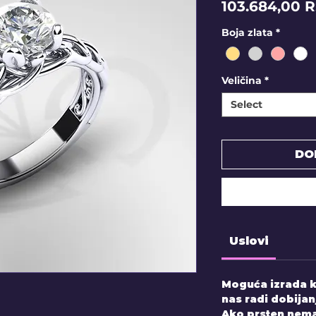
103.684,00 
Boja zlata
*
Veličina
*
Select
DO
Uslovi
Moguća izrada k
nas radi dobijan
Ako prsten nema