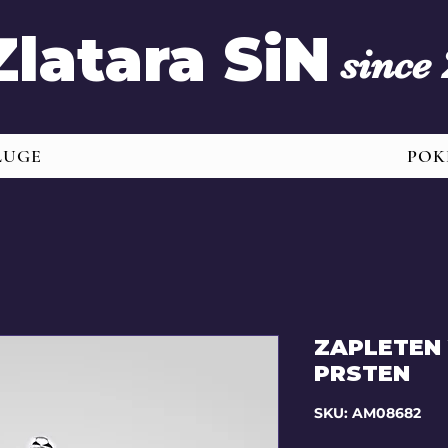
Zlatara SiN
since
LUGE
POK
ZAPLETEN 
PRSTEN
SKU: AM08682