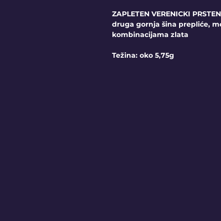
ZAPLETEN VERENICKI PRSTEN je
druga gornja šina prepliće, 
kombinacijama zlata
Težina: oko 5,75g