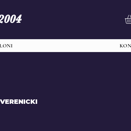
 2004
LONI
KO
VERENICKI