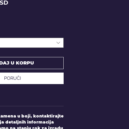
Price
RSD
DAJ U KORPU
PORUČI
amena u boji, kontaktirajte
ja detaljnih informacija
mo na stanju rok za izradu