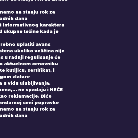
.
imamo na stanju rok za
radnih dana
i informativnog karaktera
od ukupne težine kada je
trebno uplatiti avans
tena ukoliko veličina nije
 u radnji regulisanje će
po aktuelnom cenovniku
 kutijicu, sertifikat, i
gom zlatare
 u vidu ulubljivanja,
ena,... ne spadaju i NEĆE
kao reklamacije. Biće
andarnoj ceni popravke
imamo na stanju rok za
radnih dana