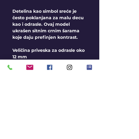
Detelina kao simbol sreće je
često poklanjana za malu decu
kao i odrasle. Ovaj model
ukrašen sitnim crnim šarama
koje daju prefinjen kontrast.
Veličina priveska za odrasle oko
12 mm
OPŠTI USLOVI I
SMERNICE
Personalizovan artikal nije
moguće vratiti ili zameniti
Rok za izradu narukvice
ukoliko je nemamo na
stanju je 3-5 radnih dana
Zamena konca spada u
održavanje narukvica
naplaćena je aktuelnom