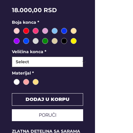
Price
18.000,00 RSD
Boja konca
*
Veličina konca
*
Materijal
*
DODAJ U KORPU
PORUČI
ZLATNA DETELINA SA SARAMA