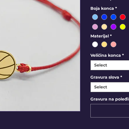
Boja konca
*
Materijal
*
Veličina konca
*
Select
Gravura slova
*
Select
Gravura na poleđin