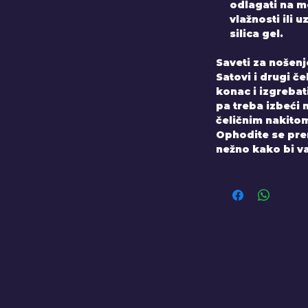
odlagati na 
vlažnosti ili 
silica gel.
Saveti za nošenj
Satovi i drugi č
konac i izgrebati
pa treba izbeći n
čeličnim nakito
Ophodite se prem
nežno kako bi va