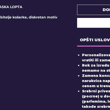
ASKA LOPTA
DO
bitelje košarke, diskretan motiv
OPŠTI USLOV
Personalizova
vratiti ili zame
Rok za izradu
nemamo na sta
Zamena konca
narukvica nap
cenom u tren
Srebrni prive
(pocrne) u do
(parfemima, 
takođe srebrni