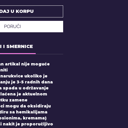
DAJ U KORPU
PORUČI
I I SMERNICE
n artikal nije moguće
niti
 narukvice ukoliko je
nju je 3-5 radnih dana
 spada u održavanje
laćena je aktuelnom
utku zamene
sci mogu da oksidiraju
diru sa hemikalijama
losionima, kremama)
 nakit je proporučljivo