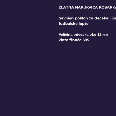
ZLATNA NARUKVICA KOSARK
Savršen poklon za dečake i lju
fudbalske lopte
Veličina priveska oko 12mm
Zlato finoće 585