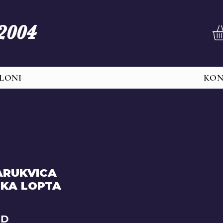
 2004
LONI
KO
ARUKVICA
KA LOPTA
Price
SD