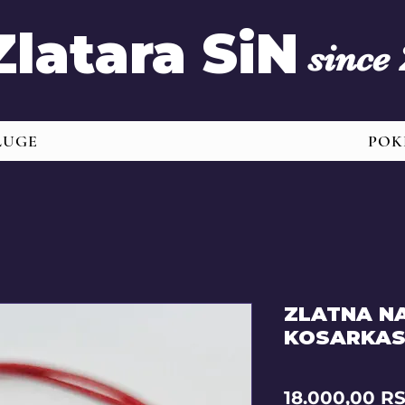
Zlatara SiN
since
LUGE
POK
ZLATNA N
KOSARKAS
18.000,00 R