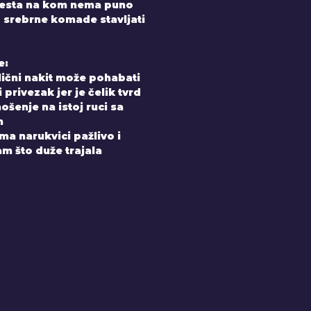
mesta na kom nema puno
uz srebrne komade stavljati
e:
elični nakit može pohabati
 privezak jer je čelik tvrd
ošenje na istoj ruci sa
m
a narukvici pažlivo i
m što duže trajala