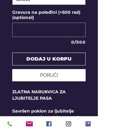
Gravura na poleđini (+500 rsd)
(optional)
0/500
DODAJ U KORPU
PORUČI
ZLATNA NARUKVICA ZA
LJUBITELJE PASA
Savršen poklon za ljubitelje
pasa sa natpisom "dog mom"
Veličina priveska oko 12mm
Zlato finoće 585