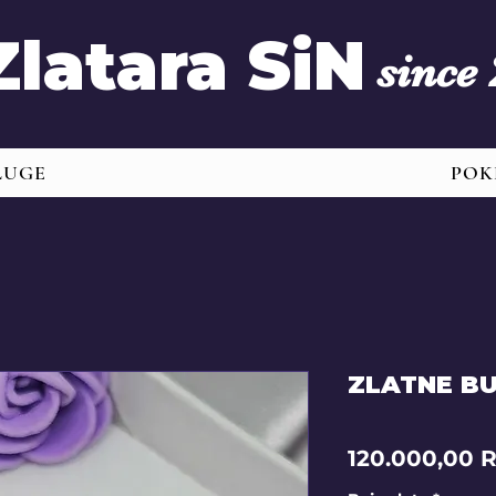
Zlatara SiN
since
LUGE
POK
ZLATNE BU
120.000,00 