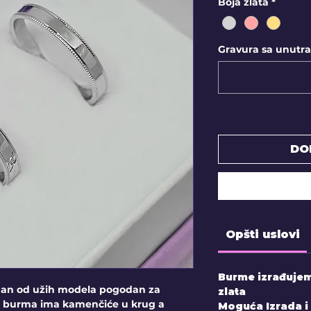
Boja zlata
*
Gravura sa unutraš
DO
Opšti uslovi
Burme izrađujemo
dan od užih modela pogodan za
zlata
 burma ima kamenčiće u krug a
Moguća Izrada i