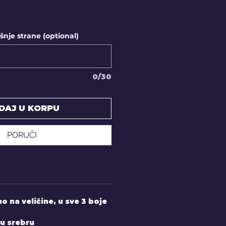
nje strane (optional)
0/30
DAJ U KORPU
PORUČI
 na veličine, u sve 3 boje
 u srebru