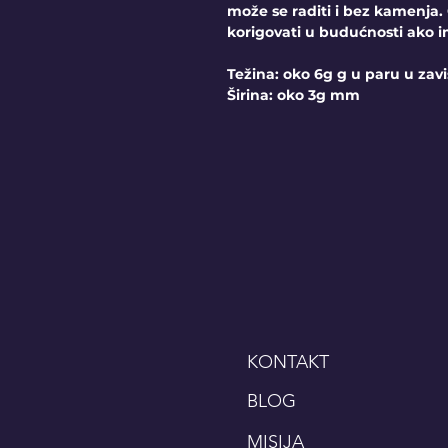
može se raditi i bez kamenja
korigovati u budućnosti ako
Težina: oko 6g g u paru u zavi
Širina: oko 3g mm
KONTAKT
BLOG
MISIJA