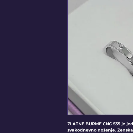
ZLATNE BURME CNC 535 je je
svakodnevno nošenje. Ženska