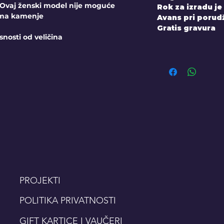
. Ovaj ženski model nije moguće
Rok za izradu je
 ima kamenje
Avans pri porudž
Gratis gravura
snosti od veličina
PROJEKTI
POLITIKA PRIVATNOSTI
GIFT KARTICE I VAUČERI