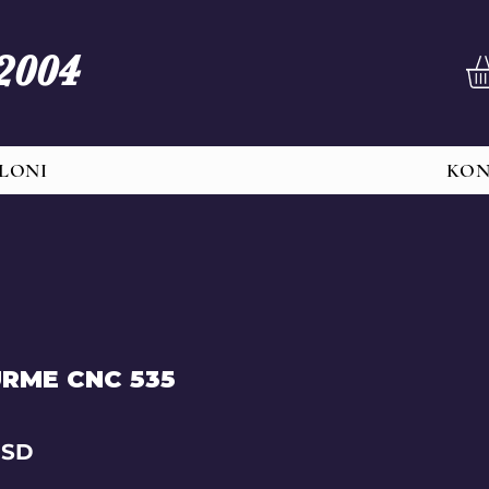
 2004
LONI
KO
RME CNC 535
Price
RSD