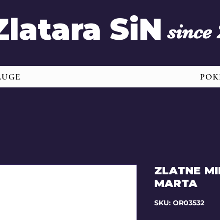
Zlatara SiN
since
LUGE
POK
ZLATNE MI
MARTA
SKU: OR03532