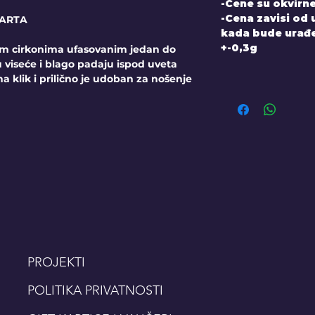
-Cene su okvirne
-Cena zavisi od
MARTA
kada bude urađen
+-0,3g
nim cirkonima ufasovanim jedan do
 viseće i blago padaju ispod uveta
a klik i prilično je udoban za nošenje
PROJEKTI
POLITIKA PRIVATNOSTI