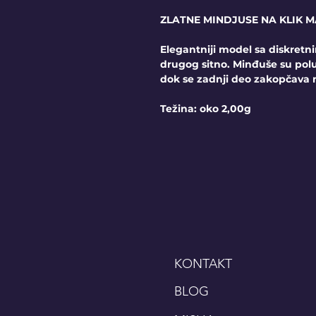
ZLATNE MINDJUSE NA KLIK 
Elegantniji model sa diskret
drugog sitno. Minđuše su polu
dok se zadnji deo zakopčava n
Težina: oko 2,00g
KONTAKT
BLOG