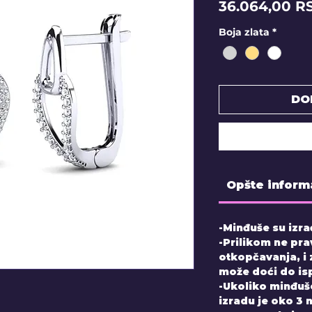
36.064,00 R
Boja zlata
*
DO
Opšte inform
-Minđuše su izra
-Prilikom ne pra
otkopčavanja, i
može doći do is
-Ukoliko minđuš
izradu je oko 3 