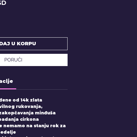
Price
SD
DAJ U KORPU
PORUČI
acije
đene od 14k zlata
vilnog rukovanja,
 zakopčavanja minđuša
padanja cirkona
e nemamo na stanju rok za
nedelje