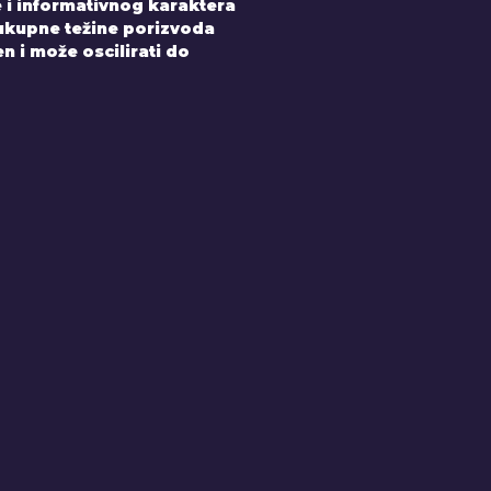
 i informativnog karaktera
 ukupne težine porizvoda
 i može oscilirati do