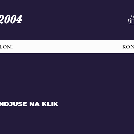
 2004
LONI
KO
NDJUSE NA KLIK