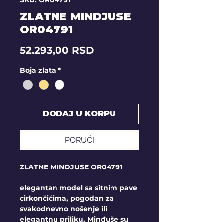
SKU: OR04791
ZLATNE MINDJUSE
OR04791
Price
52.293,00 RSD
Boja zlata
*
DODAJ U KORPU
PORUČI
ZLATNE MINDJUSE OR04791
elegantan model sa sitnim pave
cirkončićima, pogodan za
svakodnevno nošenje ili
elegantnu priliku. Minđuše su