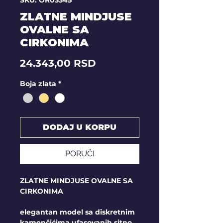
SKU: OR03345
ZLATNE MINDJUSE
OVALNE SA
CIRKONIMA
Price
24.343,00 RSD
Boja zlata
*
DODAJ U KORPU
PORUČI
ZLATNE MINDJUSE OVALNE SA
CIRKONIMA
elegantan model sa diskretnim
kamenčićima ufasovanih sitno