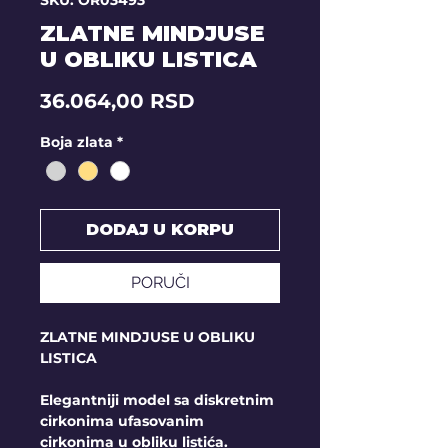
SKU: OR03493
ZLATNE MINDJUSE
U OBLIKU LISTICA
Price
36.064,00 RSD
Boja zlata
*
DODAJ U KORPU
PORUČI
ZLATNE MINDJUSE U OBLIKU
LISTICA
Elegantniji model sa diskretnim
cirkonima ufasovanim
cirkonima u obliku listića.