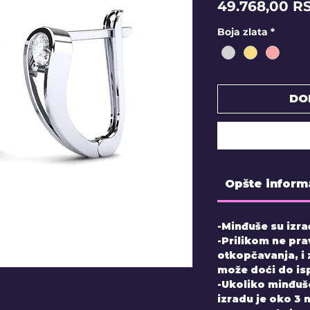
49.768,00 R
Boja zlata
*
DO
Opšte inform
-Minđuše su izra
-Prilikom ne pra
otkopčavanja, i
može doći do is
-Ukoliko minđuš
izradu je oko 3 