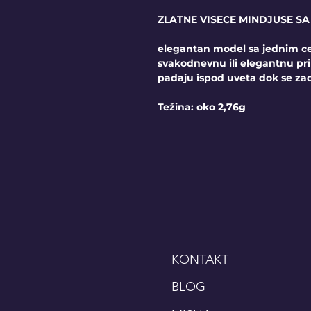
ZLATNE VISECE MINDJUSE S
elegantan model sa jednim 
svakodnevnu ili elegantnu pri
padaju ispod uveta dok se zad
Težina: oko 2,76g
KONTAKT
BLOG