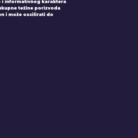
 i informativnog karaktera
 ukupne težine porizvoda
 i može oscilirati do