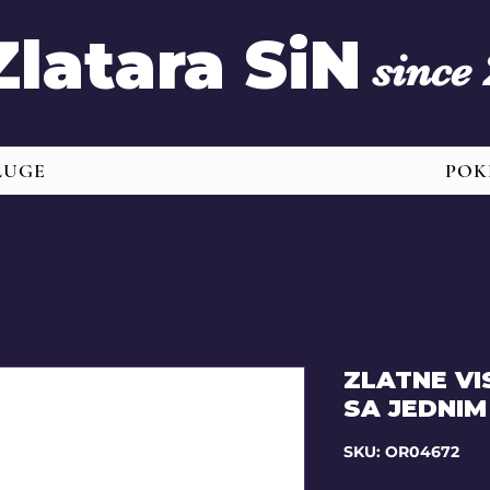
Zlatara SiN
since
LUGE
POK
ZLATNE VI
SA JEDNI
SKU: OR04672