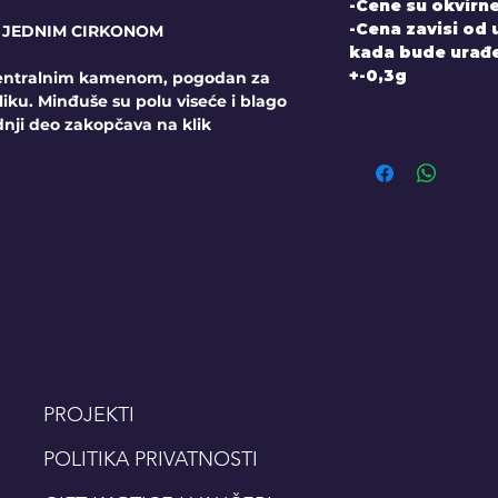
-Cene su okvirne
-Cena zavisi od
A JEDNIM CIRKONOM
kada bude urađen
+-0,3g
centralnim kamenom, pogodan za
liku. Minđuše su polu viseće i blago
nji deo zakopčava na klik
PROJEKTI
POLITIKA PRIVATNOSTI