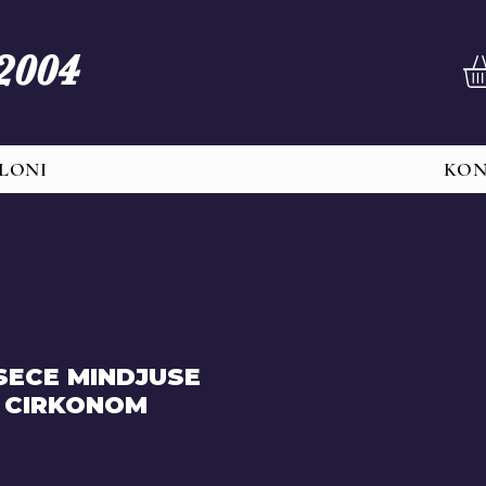
 2004
LONI
KO
SECE MINDJUSE
M CIRKONOM