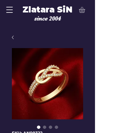
Zlatara SiN
since 2004