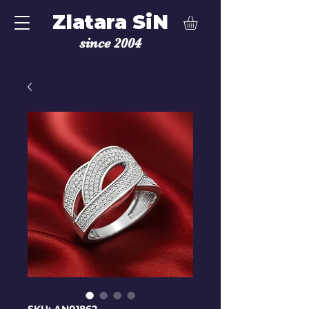
Zlatara SiN
since 2004