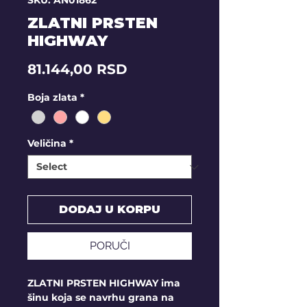
SKU: AN01862
ZLATNI PRSTEN
HIGHWAY
Price
81.144,00 RSD
Boja zlata
*
Veličina
*
DODAJ U KORPU
PORUČI
ZLATNI PRSTEN HIGHWAY ima
šinu koja se navrhu grana na