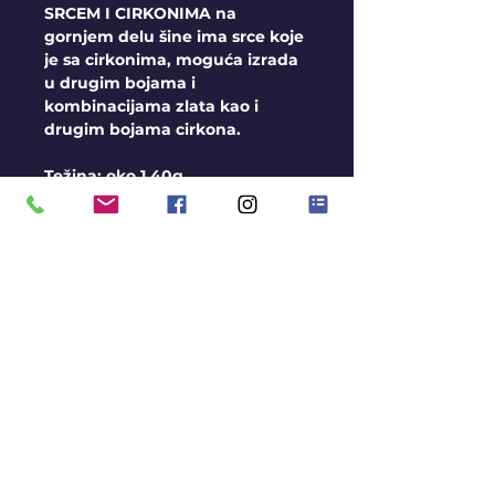
SRCEM I CIRKONIMA na
gornjem delu šine ima srce koje
je sa cirkonima, moguća izrada
u drugim bojama i
kombinacijama zlata kao i
drugim bojama cirkona.
Težina: oko 1,40g
Uslovi
Moguća izrada kamena u
boji, kontaktirajte nas radi
dobijanja detaljnih
informacija
Ako prsten nemamo na
stanju rok za izradu je oko
3 nedelje
KONTAKT
BLOG
Ukoliko prsten imamo na