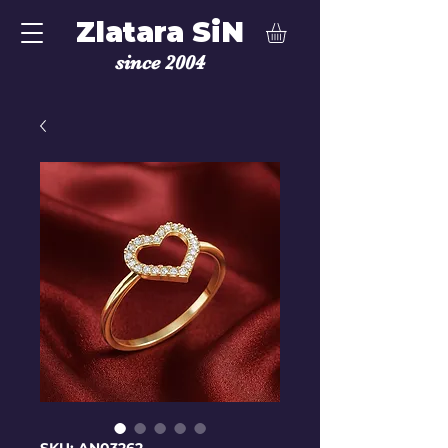
Zlatara SiN
since 2004