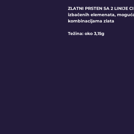
ZLATNI PRSTEN SA 2 LINIJE C
izbačenih elemenata, moguća
kombinacijama zlata
Težina: oko 3,15g