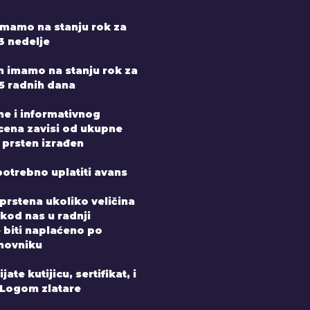
mamo na stanju rok za
3 nedelje
n imamo na stanju rok za
-5 radnih dana
ne i informativnog
 cena zavisi od ukupne
 prsten izrađen
potrebno uplatiti avans
prstena ukoliko veličina
 kod nas u radnji
e biti naplaćeno po
novniku
ate kutijicu, sertifikat, i
 Logom zlatare