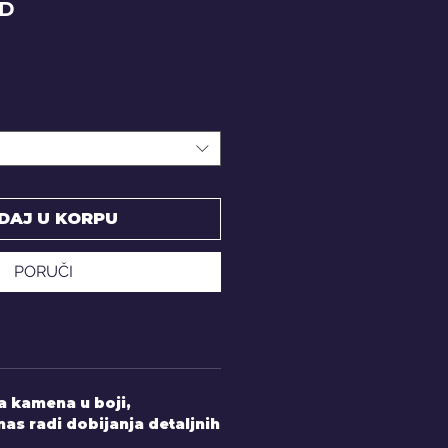
Price
SD
DAJ U KORPU
PORUČI
 kamena u boji,
nas radi dobijanja detaljnih