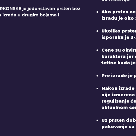
IRKONSKE je jedonstavan prsten bez
Ako prsten ne
 izrada u drugim bojama i
izradu je oko 
Ukoliko prste
isporuku je 3
Cene su okvir
karaktera jer
težine kada je
Pre izrade je 
Nakon izrade 
nije izmerena
regulisanje ć
aktuelnom ce
Uz prsten dobij
pakovanje sa