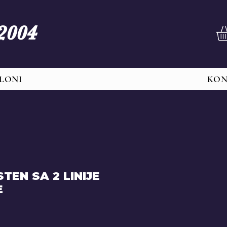
 2004
LONI
KO
TEN SA 2 LINIJE
E