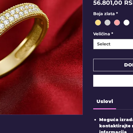
56.801,00 R
Boja zlata
*
Veličina
*
Select
DO
Uslovi
Moguća izrada
kontaktirajte 
informacija