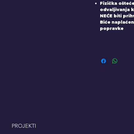
Fizička ošteće
odvaljivanja k
NEĆE biti pri
Biće naplaćen
popravke
PROJEKTI