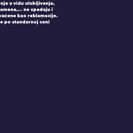
nja u vidu ulubljivanja,
amena,... ne spadaju i
hvaćene kao reklamacije.
e po standarnoj ceni