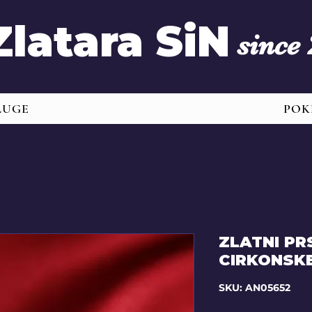
Zlatara SiN
since
LUGE
POK
ZLATNI PRS
CIRKONSK
SKU: AN05652