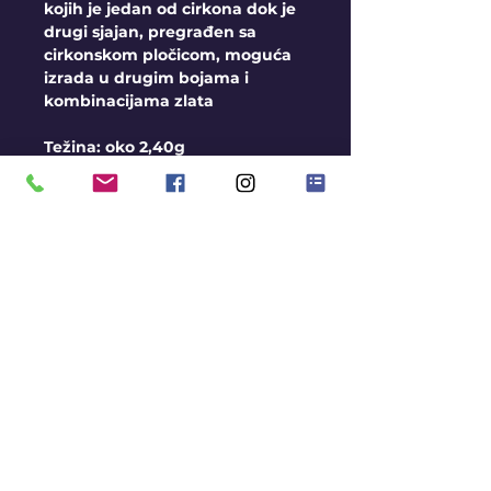
kojih je jedan od cirkona dok je
drugi sjajan, pregrađen sa
cirkonskom pločicom, moguća
izrada u drugim bojama i
kombinacijama zlata
Težina: oko 2,40g
Uslovi
Moguća izrada kamena u
boji, kontaktirajte nas radi
dobijanja detaljnih
informacija
Ako prsten nemamo na
stanju rok za izradu je oko
3 nedelje
KONTAKT
BLOG
Ukoliko prsten imamo na
stanju rok za isporuku je
MISIJA