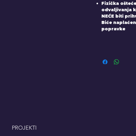
Fizička ošteće
odvaljivanja k
NEĆE biti pri
Biće naplaćen
popravke
PROJEKTI