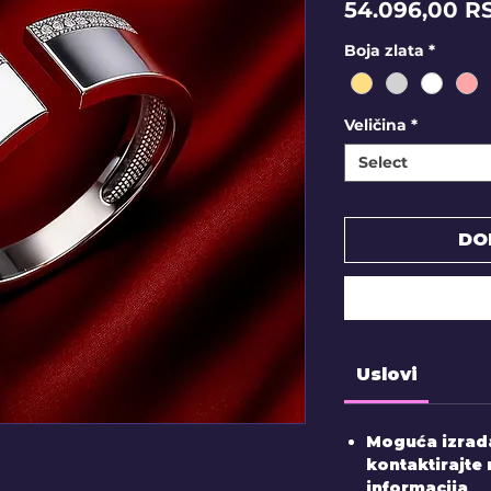
54.096,00 R
Boja zlata
*
Veličina
*
Select
DO
Uslovi
Moguća izrada
kontaktirajte 
informacija