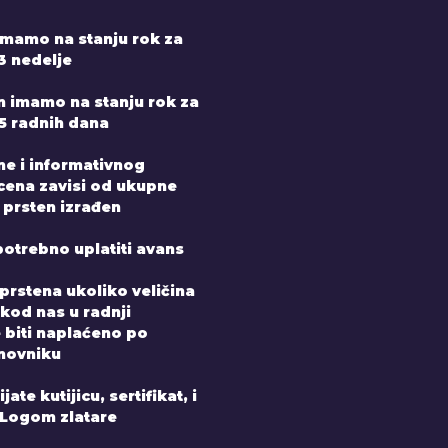
mamo na stanju rok za
3 nedelje
n imamo na stanju rok za
-5 radnih dana
ne i informativnog
 cena zavisi od ukupne
 prsten izrađen
potrebno uplatiti avans
prstena ukoliko veličina
 kod nas u radnji
e biti naplaćeno po
novniku
ate kutijicu, sertifikat, i
 Logom zlatare