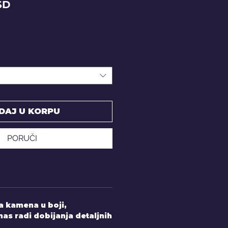
Price
SD
DAJ U KORPU
PORUČI
 kamena u boji,
nas radi dobijanja detaljnih