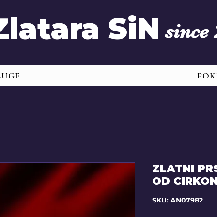
Zlatara SiN
since
LUGE
POK
ZLATNI P
OD CIRKO
SKU: AN07982