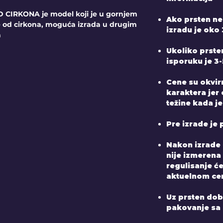
CIRKONA je model koji je u gornjem
Ako prsten ne
ce od cirkona, moguća izrada u drugim
izradu je oko 
a
Ukoliko prste
isporuku je 3
Cene su okvir
karaktera jer
težine kada je
Pre izrade je 
Nakon izrade 
nije izmerena
regulisanje ć
aktuelnom ce
Uz prsten dobij
pakovanje sa