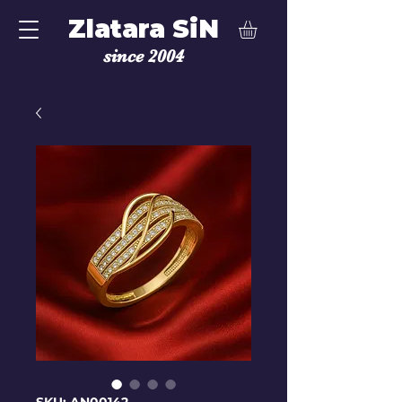
Zlatara SiN
since 2004