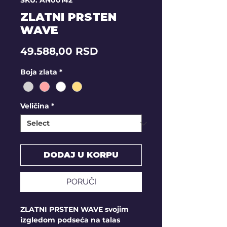
SKU: AN00142
ZLATNI PRSTEN
WAVE
Price
49.588,00 RSD
Boja zlata
*
Veličina
*
DODAJ U KORPU
PORUČI
ZLATNI PRSTEN WAVE svojim
izgledom podseća na talas