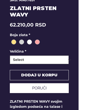
SKU: AN07631
ZLATNI PRSTEN
WAVY
Price
62.210,00 RSD
Boja zlata
*
Veličina
*
DODAJ U KORPU
PORUČI
ZLATNI PRSTEN WAVY svojim
izgledom podseća na talase i