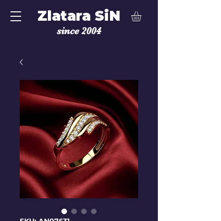
Zlatara SiN
since 2004