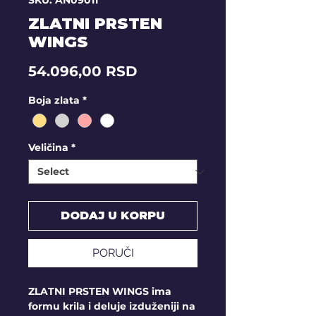
SKU: AN09011
ZLATNI PRSTEN
WINGS
Price
54.096,00 RSD
Boja zlata
*
Veličina
*
DODAJ U KORPU
PORUČI
ZLATNI PRSTEN WINGS ima
formu krila i deluje izduženiji na