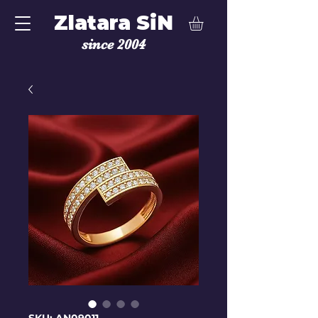
Zlatara SiN
since 2004