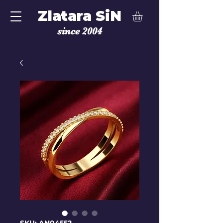
Zlatara SiN
since 2004