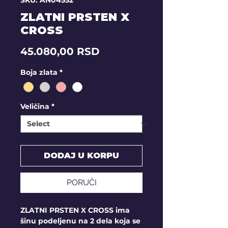
SKU: AN04552
ZLATNI PRSTEN X
CROSS
Price
45.080,00 RSD
Boja zlata
*
Veličina
*
DODAJ U KORPU
PORUČI
ZLATNI PRSTEN X CROSS ima
šinu podeljenu na 2 dela koja se