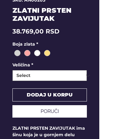
SKU: AN00203
ZLATNI PRSTEN
ZAVIJUTAK
Price
38.769,00 RSD
Boja zlata
*
Veličina
*
DODAJ U KORPU
PORUČI
ZLATNI PRSTEN ZAVIJUTAK ima
šinu koja je u gornjem delu