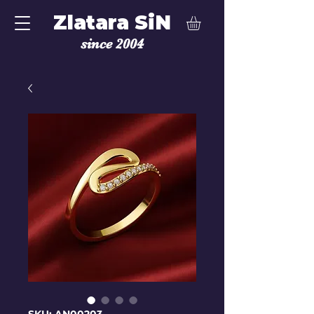
Zlatara SiN
since 2004