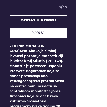
0/35
DODAJ U KORPU
PORUČI
ZLATNIK MANASTIR
GRAČANICAkako je sirokoj
javnosti poznat je manastir ciji
je ktitor kralj Milutin (1281-1321).
Manastir je posvecen Uspenju
Presvete Bogorodice koja se
danas proslavlaja kao
Velikogospojinski praznik vasar
na centralnom Kosmetu sa
centralnom manifestacijom u
Gracanici koja se obelezava
kulturno-prosvetnim
programom svake godine 28.