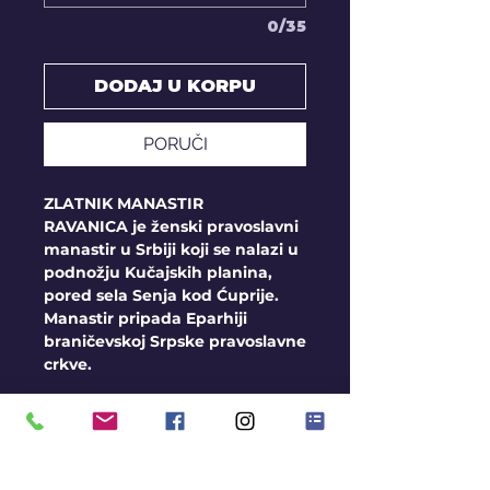
0/35
DODAJ U KORPU
PORUČI
ZLATNIK MANASTIR
RAVANICA je ženski pravoslavni
manastir u Srbiji koji se nalazi u
podnožju Kučajskih planina,
pored sela Senja kod Ćuprije.
Manastir pripada Eparhiji
braničevskoj Srpske pravoslavne
crkve.
Dimenzije:
1g / 17mm prečnik
2g / 20mm prečnik
3g / 23mm prečnik