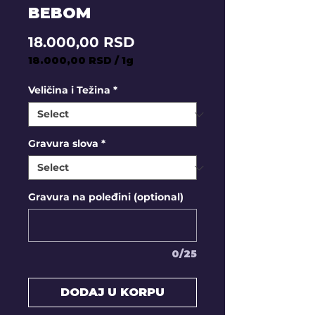
BEBOM
Price
18.000,00 RSD
18.000,00 RSD
/
1g
18.000,00 RSD
per
Veličina i Težina
*
1
Gram
Gravura slova
*
Gravura na poleđini (optional)
0/25
DODAJ U KORPU