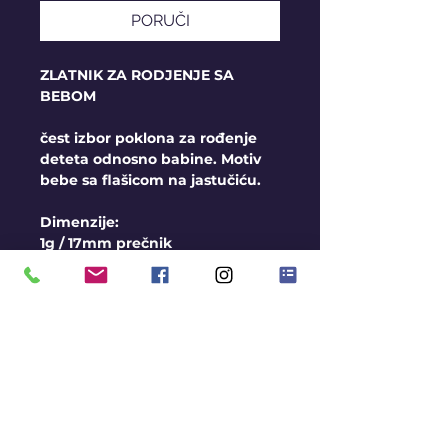
PORUČI
ZLATNIK ZA RODJENJE SA
BEBOM
čest izbor poklona za rođenje
deteta odnosno babine. Motiv
bebe sa flašicom na jastučiću.
Dimenzije:
1g / 17mm prečnik
2g / 20mm prečnik
3g / 23mm prečnik
DETALJI I OPŠTI USLOVI
- Rok za izradu 10-15 dana
- Izrađuje se samo u žutom
zlatu
- U cenu zlatnika je uračunato