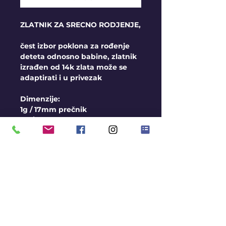
ZLATNIK ZA SRECNO RODJENJE,
čest izbor poklona za rođenje
deteta odnosno babine, zlatnik
izrađen od 14k zlata može se
adaptirati i u privezak
Dimenzije:
1g / 17mm prečnik
2g / 20mm prečnik
3g / 23mm prečnik
DETALJI I OPŠTI USLOVI
- Rok za izradu 10-15 dana
- Izrađuje se samo u žutom
zlatu
- U cenu zlatnika je uračunato
i pakovanje