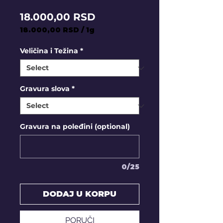
Price
18.000,00 RSD
18.000,00 RSD
/
1g
18.000,00 RSD
per
Veličina i Težina
*
1
Gram
Gravura slova
*
Gravura na poleđini (optional)
0/25
DODAJ U KORPU
PORUČI