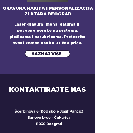
GRAVURA NAKITA I PERSONALIZACIJA
ZLATARA BEOGRAD
Laser gravura imena, datuma ili
posebne poruke na prstenju,
pločicama i narukvicama. Pretvorite
svaki komad nakita u ličnu priču.
SAZNAJ VIŠE
KONTAKTIRAJTE NAS
Ščerbinova 6 (Kod škole Josif Pančić)
Banovo brdo - Čukarica
11030 Beograd