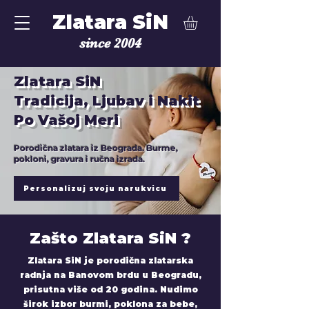
Zlatara SiN
since 2004
Zlatara SiN
Tradicija, Ljubav i Nakit
Po Vašoj Meri
Porodična zlatara iz Beograda. Burme,
pokloni, gravura i ručna izrada.
Personalizuj svoju narukvicu
Zašto Zlatara SiN ?
Zlatara SiN je porodična zlatarska
radnja na Banovom brdu u Beogradu,
prisutna više od 20 godina. Nudimo
širok izbor burmi, poklona za bebe,