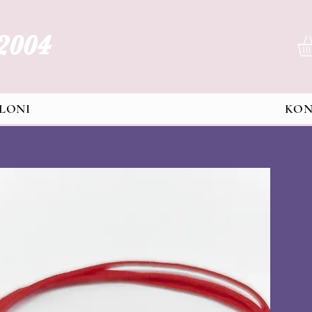
 2004
LONI
KO