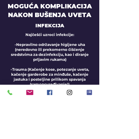
MOGUĆA KOMPLIKACIJA
NAKON BUŠENJA UVETA
INFEKCIJA
Najčešći uzroci infekcije:
-Nepravilno održavanje higijene uha
(neredovno ili prekomerno čišćenje
sredstvima za dezinfekciju, kao i diranje
prljavim rukama)
-Trauma (Kačenje kose, potezanje uveta,
kačenje garderobe za minđuše, kačenje
jastuka i posteljine prilikom spavanja
(samopovređivanje))
Ukoliko do nekih od ovih komplikacija dođe
obratite se Vašem pedijatru ili farmaceutu