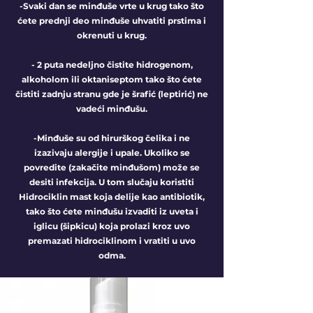
-Svaki dan se minđuše vrte u krug tako što
ćete prednji deo minđuše uhvatiti prstima i
okrenuti u krug.
- 2 puta nedeljno čistite hidrogenom,
alkoholom ili oktaniseptom tako što ćete
čistiti zadnju stranu gde je šrafić (leptirić) ne
vadeći minđušu.
-Minđuše su od hirurškog čelika i ne
izazivaju alergije i upale. Ukoliko se
povredite (zakačite minđušom) može se
desiti infekcija. U tom slučaju koristiti
Hidrociklin mast koja delije kao antibiotik,
tako što ćete minđušu izvaditi iz uveta i
iglicu (šipkicu) koja prolazi kroz uvo
premazati hidrociklinom i vratiti u uvo
odma.