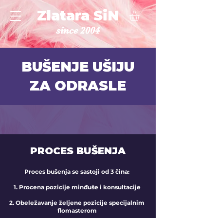
Zlatara SiN
since 2004
BUŠENJE UŠIJU
ZA ODRASLE
PROCES BUŠENJA
Proces bušenja se sastoji od 3 čina:
1. Procena pozicije minđuše i konsultacije
2. Obeležavanje željene pozicije specijalnim
flomasterom