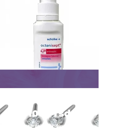
CENA
1000 rsd
Cena je za jednu rupicu i jednu
minđušu