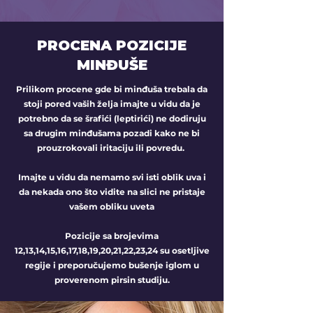
PROCENA POZICIJE
MINĐUŠE
Prilikom procene gde bi minđuša trebala da
stoji pored vaših želja imajte u vidu da je
potrebno da se šrafići (leptirići) ne dodiruju
sa drugim minđušama pozadi kako ne bi
prouzrokovali iritaciju ili povredu.
Imajte u vidu da nemamo svi isti oblik uva i
da nekada ono što vidite na slici ne pristaje
vašem obliku uveta
Pozicije sa brojevima
12,13,14,15,16,17,18,19,20,21,22,23,24 su osetljive
regije i preporučujemo bušenje iglom u
proverenom pirsin studiju.