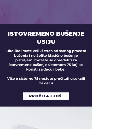
ISTOVREMENO BUŠENJE
USIJU
Ukoliko imate veliki strah od samog procesa
bušenja i ne želite klasično bušenje
pištoljem, možete se opredeliti za
istovremeno bušenje sistemom 75 koji se
koristi za decu i bebe.
Više o sistemu 75 možete pročitati u sekciji
za decu
PROČITAJ JOŠ