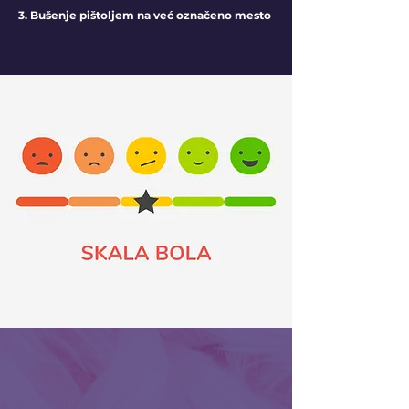
3. Bušenje pištoljem na već označeno mesto