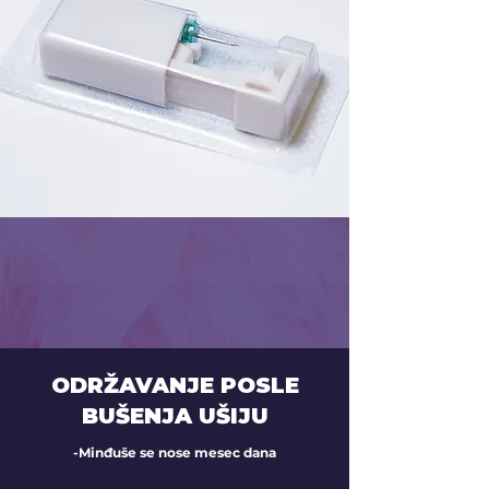
ODRŽAVANJE POSLE
BUŠENJA UŠIJU
-Minđuše se nose mesec dana