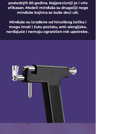
poslednjih 50 godina. Najprecizniji je i vrlo
efikasan. Modeli minđuša su drugačiji nego
minđuše kojima se buše deci uši.
Minđuše su izrađene od hirurškog čelika i
mogu imati i žutu pozlatu, anti-alergijske,
nerđajuće i nemaju ograničen rok upotrebe.