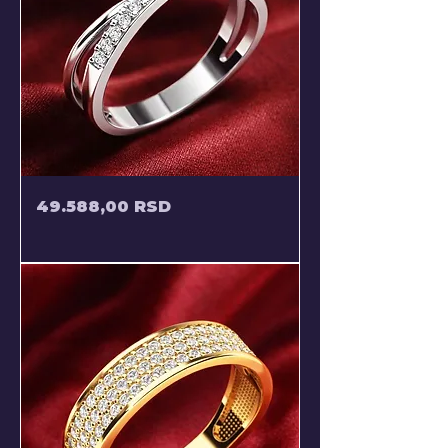
CRISS
Price
49.588,00 RSD
CROSS
PRSTEN
SA
CIRKONIMA