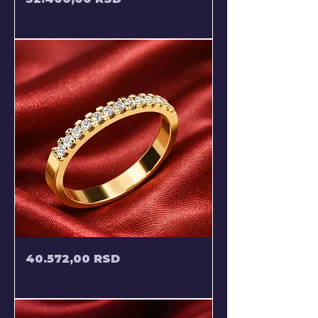
SA
DISKRETNIM
CIRKONIMA
JEDNOREDNI
Price
40.572,00 RSD
PRSTEN
SA
CIRKONIMA