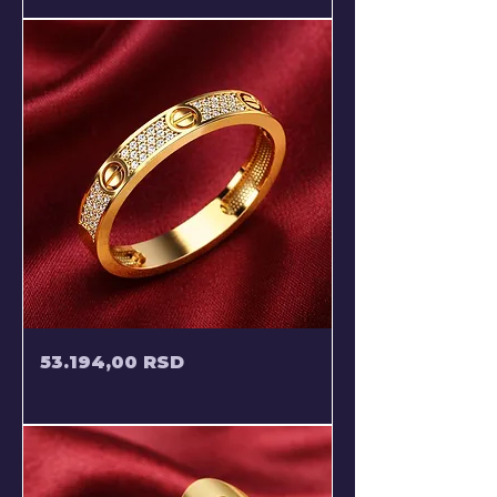
ZLATNI
Price
53.194,00 RSD
PRSTEN
CARTIER
SA
CIRKONIMA