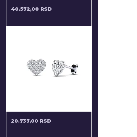
POLUVISECE
Price
40.572,00 RSD
MINDJUSE
ZA
ODRASLE
RAVNE
MINDJUSE
Price
20.737,00 RSD
SRCA
NA
SRAF