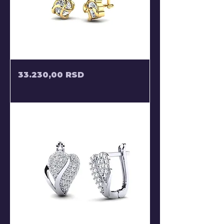
MINDJUSE
Price
33.230,00 RSD
ZA
ODRASLE
NA
RUSKU
KOPCU