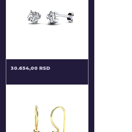
MINDJUSE
Price
30.654,00 RSD
SA
UVIJUTCIMA