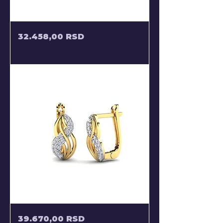
ZLATNE
Price
32.458,00 RSD
MINDJUSE
NA
KLIPSU
U
OBLIKU
LISTICA
MINDJUSE
Price
39.670,00 RSD
U