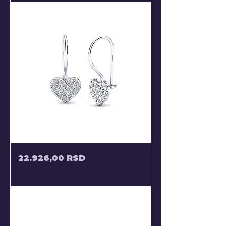
POLUVISECE
Price
22.926,00 RSD
MINDJUSE
SRCA
SA
PAVE
CIRKONIMA