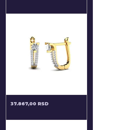
DVE
BOJE
ZLATA
ZLATNE
Price
37.867,00 RSD
MINDJUSE
SA
3
KRAPNE