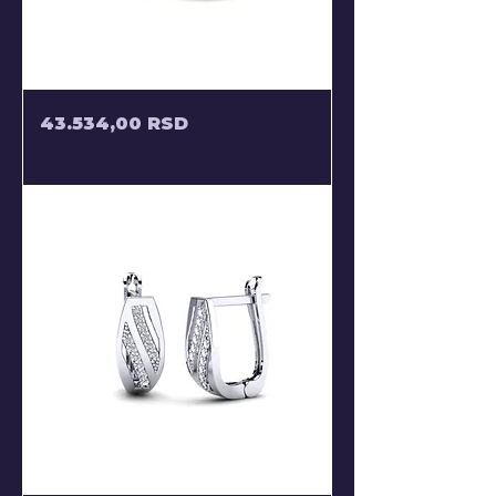
POLUVISECE
Price
43.534,00 RSD
BLAGO
KRIVE
MINDJUSE