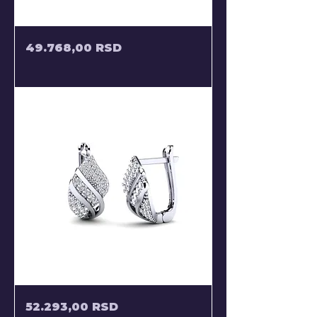
POLUVISECE
Price
49.768,00 RSD
MIDNJUSE
SRCA
MINDJUSE
Price
52.293,00 RSD
OD
ZLATA