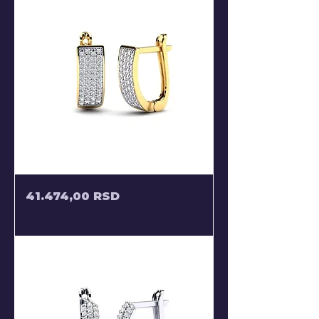
MINDJUSE
Price
41.474,00 RSD
RAVNE
SA
CIRKONIMA
POLU
VISECE